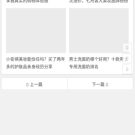
享我真实的购物体验感
次涨价，七月各大美妆品牌纷纷
调价
小安祺美妆能信任吗？买了两年
男士洗面奶哪个好用？十款男士
多的护肤品亲身经历分享
专用洗面奶排名
上一篇
下一篇
揭秘深圳明通化妆品市场是不是正品？大曝光
到底直播间买化妆品靠谱吗？专柜和直播间价格差距好大
文章导航
小安祺美妆
-深圳明通化妆品市场进货渠道怎么拿货，正品如何判
断
sitemap.xml
网站标签