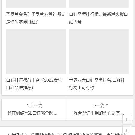
圣罗兰金条？圣罗兰方管？哪支
口红品牌排行榜，最新潮火爆口
是你的本命口红？
红色号
口红排行榜前十名（2022女生
世界八大口红品牌排名,口红排
口红品牌推荐）
行榜上可有你
上一篇
下一篇
还在纠结YSL口红哪个颜色最好?小金条还是小银条
混合型偏干用的洗面奶有哪些 男生美白洗面奶排行榜
文章导航
小安祺美妆
-深圳明通化妆品市场进货渠道怎么拿货，正品如何判