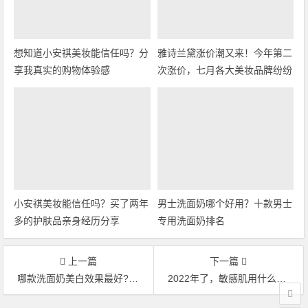
想知道小安祺美妆能信任吗？分
雅诗兰黛涨价潮又来！今年第二
享我真实的购物体验感
次涨价，七月各大美妆品牌纷纷
调价
小安祺美妆能信任吗？买了两年
男士洗面奶哪个好用？十款男士
多的护肤品亲身经历分享
专用洗面奶排名
上一篇
下一篇
哪款洗面奶美白效果最好?四款美白洁面乳
2022年了，敏感肌用什么洗面奶呢？