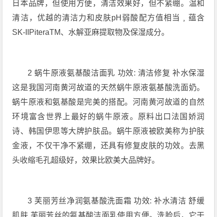
日本品牌，但使用方便，清洁效果好，但不紧绷。温和
清洁，优越的清洁力和皮肤pH弱酸配方值相当﹐蕴含
SK-IIPiteraTM、水解亚麻提取物及保湿成分。
2 蜗牛原液氨基酸洁面乳 功效: 清洁修复 补水保湿
这是我国河南黄河故道的天然蜗牛原液氨基酸洗面奶。
蜗牛原液和氨基酸是完美的搭配。河南黄河故道的自然
环境富含世界上最好的蜗牛原液。原料出口法国娇润
诗、韩国伊思等大牌护肤品。蜗牛原液被欧美称为护肤
金液，不仅干净不紧绷，还具有修复皮肤的功效。去黑
头收缩毛孔超级好，效果比欧美大品牌好。
3 芙丽芳丝净润氨基酸洗面霜 功效: 补水清洁 舒缓
肌肤 芙丽芳丝的氨基酸洁面乳使用方便。洗脸后，它干