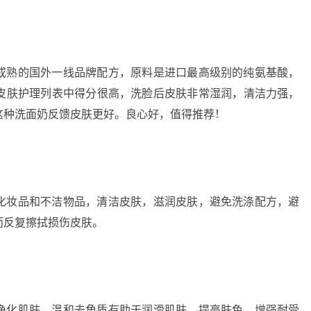
成熟的国外一线品牌配方，原料是进口最高级别的纯氨基酸，
皮肤护理列表中得分很高，洗脸后皮肤非常湿润，清洁力强，
这种洗面奶反馈皮肤更好。良心好，值得推荐！
化妆品和不洁物品，清洁皮肤，滋润皮肤，避免洗涤配方，避
而反复擦拭损伤皮肤。
净化肌肤。温和去角质有助于润滑肌肤，提亮肤色，增强耐受