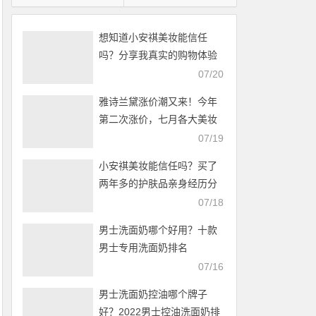
想知道小安祺美妆能信任
吗？分享我真实的购物体验
感
07/20
雅诗兰黛涨价潮又来！今年
第二次涨价，七月各大美妆
品牌纷纷调价
07/19
小安祺美妆能信任吗？买了
两年多的护肤品亲身经历分
享
07/18
男士洗面奶哪个好用？十款
男士专用洗面奶排名
07/16
男士洗面奶控油哪个牌子
好？2022男士控油洗面奶排