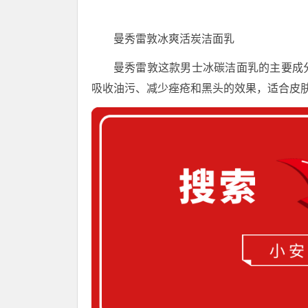
曼秀雷敦冰爽活炭洁面乳
曼秀雷敦这款男士冰碳洁面乳的主要成
吸收油污、减少痤疮和黑头的效果，适合皮