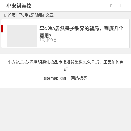
小安祺美妆
首页
早c晚a是骗局
文章
早c晚a居然是护肤界的骗局，到底几个
意思？
10月09日
小安祺美妆
-深圳明通化妆品市场进货渠道怎么拿货，正品如何判
断
sitemap.xml
网站标签